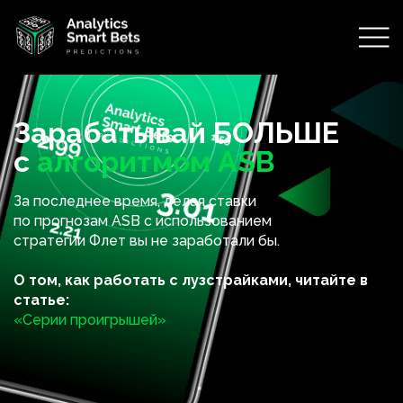
Зарабатывай БОЛЬШЕ
с
алгоритмом ASB
За последнее время, делая ставки
по прогнозам ASB с использованием
стратегии Флет вы не заработали бы.
О том, как работать с лузстрайками, читайте в
статье:
«Серии проигрышей»