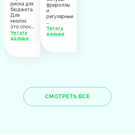
риска для
фрироллы
бюджета.
и
Для
регулярные
многих
...
это спос...
Читать
Читать
дальше
дальше
СМОТРЕТЬ ВСЕ