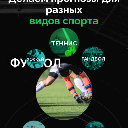
разных
видов спорта
ТЕННИС
ГАНДБОЛ
ФУТБОЛ
ХОККЕЙ