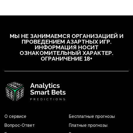
МЫ НЕ ЗАНИМАЕМСЯ ОРГАНИЗАЦИЕЙ И
ПРОВЕДЕНИЕМ АЗАРТНЫХ ИГР.
ИНФОРМАЦИЯ НОСИТ
ОЗНАКОМИТЕЛЬНЫЙ ХАРАКТЕР.
ОГРАНИЧЕНИЕ 18+
О сервисе
Бесплатные прогнозы
Вопрос-Ответ
Платные прогнозы