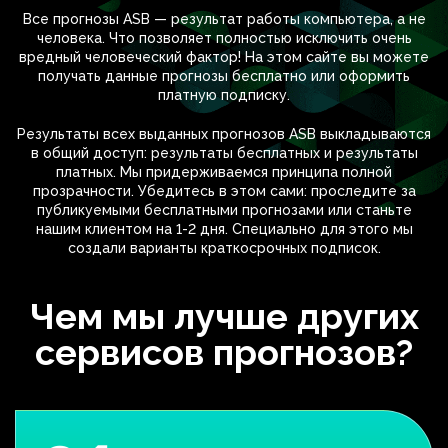
Все прогнозы ASB — результат работы компьютера, а не
человека. Что позволяет полностью исключить очень
вредный человеческий фактор! На этом сайте вы можете
получать данные прогнозы бесплатно или оформить
платную подписку.
Результаты всех выданных прогнозов ASB выкладываются
в общий доступ: результаты бесплатных и результаты
платных. Мы придерживаемся принципа полной
прозрачности. Убедитесь в этом сами: проследите за
публикуемыми бесплатными прогнозами или станьте
нашим клиентом на 1-2 дня. Специально для этого мы
создали варианты краткосрочных подписок.
Чем мы лучше других
сервисов прогнозов?