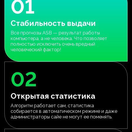
01
Стабильность выдачи
Все прогнозы ASB — результат работы
компьютера, а не человека. Что позволяет
полностью исключить очень вредный
человеческий фактор!
02
Открытая статистика
Алгоритм работает сам, статистика
собирается в автоматическом режиме и даже
администраторы сайе не могут ее поменять.