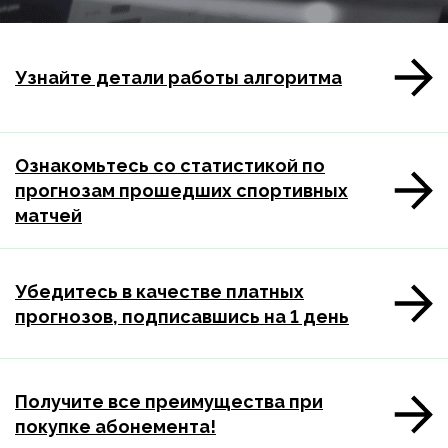
Узнайте детали работы алгоритма
Ознакомьтесь со статистикой по
прогнозам прошедших спортивных
матчей
Убедитесь в качестве платных
прогнозов, подписавшись на 1 день
Получите все преимущества при
покупке абонемента!