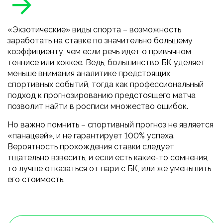
«Экзотические» виды спорта – возможность
заработать на ставке по значительно большему
коэффициенту, чем если речь идет о привычном
теннисе или хоккее. Ведь, большинство БК уделяет
меньше внимания аналитике предстоящих
спортивных событий, тогда как профессиональный
подход к прогнозированию предстоящего матча
позволит найти в росписи множество ошибок.
Но важно помнить – спортивный прогноз не является
«панацеей», и не гарантирует 100% успеха.
Вероятность прохождения ставки следует
тщательно взвесить, и если есть какие-то сомнения,
то лучше отказаться от пари с БК, или же уменьшить
его стоимость.