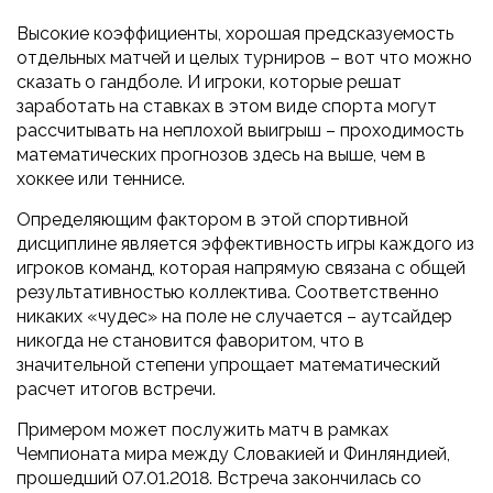
Высокие коэффициенты, хорошая предсказуемость
отдельных матчей и целых турниров – вот что можно
сказать о гандболе. И игроки, которые решат
заработать на ставках в этом виде спорта могут
рассчитывать на неплохой выигрыш – проходимость
математических прогнозов здесь на выше, чем в
хоккее или теннисе.
Определяющим фактором в этой спортивной
дисциплине является эффективность игры каждого из
игроков команд, которая напрямую связана с общей
результативностью коллектива. Соответственно
никаких «чудес» на поле не случается – аутсайдер
никогда не становится фаворитом, что в
значительной степени упрощает математический
расчет итогов встречи.
Примером может послужить матч в рамках
Чемпионата мира между Словакией и Финляндией,
прошедший 07.01.2018. Встреча закончилась со