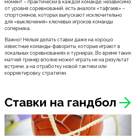
момент – практически в каждой команде, независимо
от уровня соревнований, есть аналоги «тафгаев» –
спортсменов, которых выпускают исключительно
для «выключения» ключевых игроков команды
соперника.
Важно! Нельзя делать ставки даже на хорошо
известные команды-фавориты, которые играют в
локальных соревнованиях и турнирах. Во время таких
матчей тренер вполне может играть не на результат
встречи, а на отработку новой тактики или
корректировку стратегии.
Ставки на гандбол