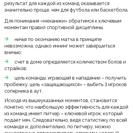
результат для каждой из команд оказывается
значительно проще, чем для футбола или баскетбола.
Для понимания «механики» обратимся к ключевым
моментам правил спортивной дисциплины.
ничья по окончанию матча в принципе
невозможна, однако иннинг может завершиться
вничью;
счет в доме определяется количеством болов и
страйков;
цель команды, играющей в нападении – получить
пробежку, цель «защищающихся» – выбить 3 игроков
соперника в аут.
Исходя из вышеуказанных моментов, становится
понятно, что наибольшую эффективность для каждой
из команд имеет питчер – ключевой игрок, который
подает мяч. Следовательно, ведя статистику по всей
команде и, дополнительно, по питчеру, можно