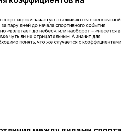
ия коэффициентов на
 спорт игроки зачастую сталкиваются с непонятной
 за пару дней до начала спортивного события
о «взлетает до небес», или наоборот – «несется в
вке чуть ли не отрицательным. А значит для
ходимо понять, что же случается с коэффициентами
 отличия между видами спорта