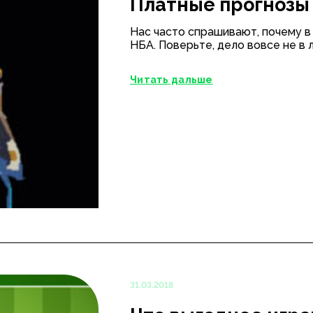
Платные прогнозы 
Нас часто спрашивают, почему в 
НБА. Поверьте, дело вовсе не в 
Читать дальше
31.03.2018