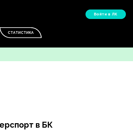
Войти в ЛК
СТАТИСТИКА
берспорт в БК