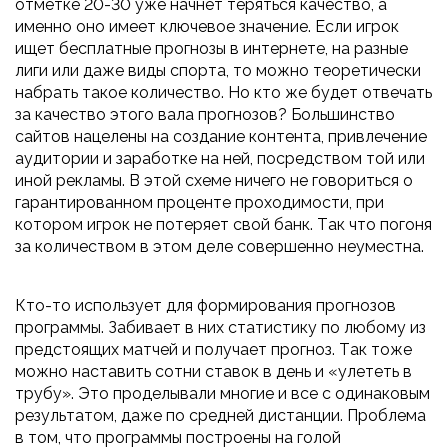
отметке 20-30 уже начнет теряться качество, а
именно оно имеет ключевое значение. Если игрок
ищет бесплатные прогнозы в интернете, на разные
лиги или даже виды спорта, то можно теоретически
набрать такое количество. Но кто же будет отвечать
за качество этого вала прогнозов? Большинство
сайтов нацелены на создание контента, привлечение
аудитории и заработке на ней, посредством той или
иной рекламы. В этой схеме ничего не говориться о
гарантированном проценте проходимости, при
котором игрок не потеряет свой банк. Так что погоня
за количеством в этом деле совершенно неуместна.
Кто-то использует для формирования прогнозов
программы. Забивает в них статистику по любому из
предстоящих матчей и получает прогноз. Так тоже
можно наставить сотни ставок в день и «улететь в
трубу». Это проделывали многие и все с одинаковым
результатом, даже по средней дистанции. Проблема
в том, что программы построены на голой