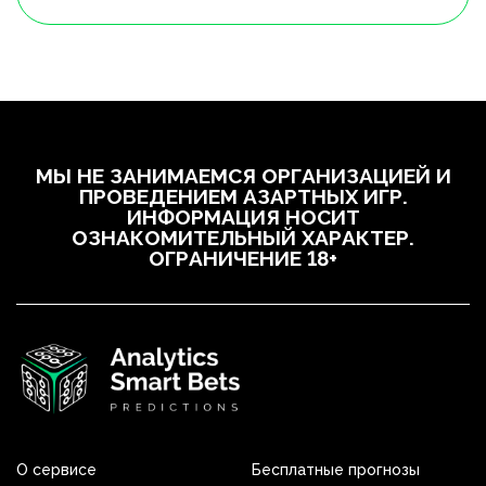
МЫ НЕ ЗАНИМАЕМСЯ ОРГАНИЗАЦИЕЙ И
ПРОВЕДЕНИЕМ АЗАРТНЫХ ИГР.
ИНФОРМАЦИЯ НОСИТ
ОЗНАКОМИТЕЛЬНЫЙ ХАРАКТЕР.
ОГРАНИЧЕНИЕ 18+
О сервисе
Бесплатные прогнозы