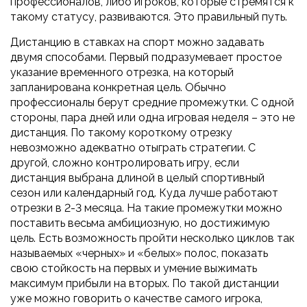
профессионалов, либо игроков, которые стремятся к
такому статусу, развиваются. Это правильный путь.
Дистанцию в ставках на спорт можно задавать
двумя способами. Первый подразумевает простое
указание временного отрезка, на который
запланирована конкретная цель. Обычно
профессионалы берут средние промежутки. С одной
стороны, пара дней или одна игровая неделя – это не
дистанция. По такому короткому отрезку
невозможно адекватно отыграть стратегии. С
другой, сложно контролировать игру, если
дистанция выбрана длиной в целый спортивный
сезон или календарный год. Куда лучше работают
отрезки в 2-3 месяца. На такие промежутки можно
поставить весьма амбициозную, но достижимую
цель. Есть возможность пройти несколько циклов так
называемых «черных» и «белых» полос, показать
свою стойкость на первых и умение выжимать
максимум прибыли на вторых. По такой дистанции
уже можно говорить о качестве самого игрока,