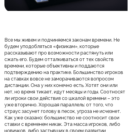
Все мы живем и подчиняемся законам времени. Не
будем уподобляться «физикам», которые
рассказывают про возможности растянуть или
сжать его. Будем отталкиваться от тех свойств
времени, которые объективны и поддаются
подтверждению на практике. Большинство игроков
на ставках вовсе не заморачиваются вопросом
дистанции. Она у них конечно есть. Хотят они или
нет, но время тикает, идут месяцы и годы. Соотносят
ли игроки свои действия со шкалой времени – это
уже вторично. Хорошая параллель: от того, что
страус засунет голову в песок, угроза не исчезнет.
Как уже сказано: большинство не соотносит свои
ставки с временем никак. Эта масса игроков, либо
новичков, либо застывших в своем развитии