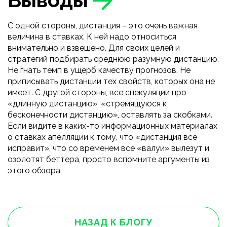
С одной стороны, дистанция – это очень важная
величина в ставках. К ней надо относиться
внимательно и взвешено. Для своих целей и
стратегий подбирать среднюю разумную дистанцию.
Не гнать темп в ущерб качеству прогнозов. Не
приписывать дистанции тех свойств, которых она не
имеет. С другой стороны, все спекуляции про
«длинную дистанцию», «стремящуюся к
бесконечности дистанцию», оставлять за скобками.
Если видите в каких-то информационных материалах
о ставках апелляции к тому, что «дистанция все
исправит», что со временем все «валуи» вылезут и
озолотят беттера, просто вспомните аргументы из
этого обзора.
НАЗАД К БЛОГУ