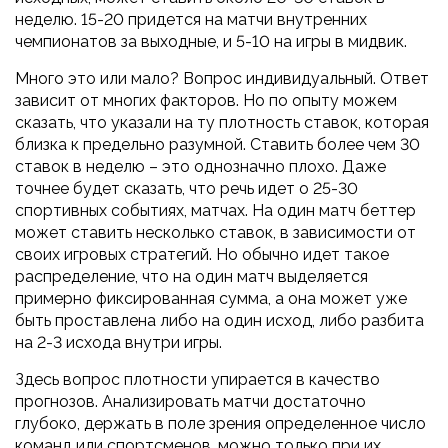
неделю. 15-20 придется на матчи внутренних
чемпионатов за выходные, и 5-10 на игры в мидвик.
Много это или мало? Вопрос индивидуальный. Ответ
зависит от многих факторов. Но по опыту можем
сказать, что указали на ту плотность ставок, которая
близка к предельно разумной. Ставить более чем 30
ставок в неделю – это однозначно плохо. Даже
точнее будет сказать, что речь идет о 25-30
спортивных событиях, матчах. На один матч беттер
может ставить несколько ставок, в зависимости от
своих игровых стратегий. Но обычно идет такое
распределение, что на один матч выделяется
примерно фиксированная сумма, а она может уже
быть проставлена либо на один исход, либо разбита
на 2-3 исхода внутри игры.
Здесь вопрос плотности упирается в качество
прогнозов. Анализировать матчи достаточно
глубоко, держать в поле зрения определенное число
команд или спортсменов, можно только при их