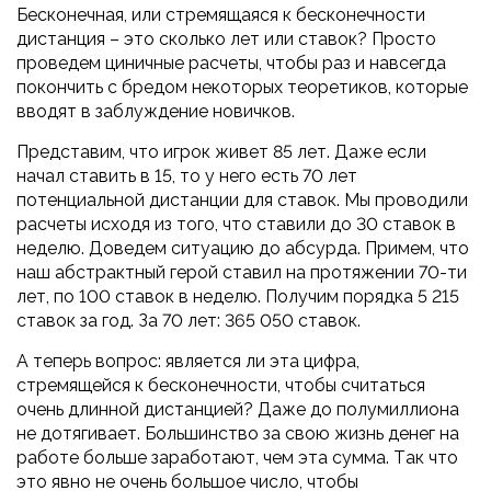
Бесконечная, или стремящаяся к бесконечности
дистанция – это сколько лет или ставок? Просто
проведем циничные расчеты, чтобы раз и навсегда
покончить с бредом некоторых теоретиков, которые
вводят в заблуждение новичков.
Представим, что игрок живет 85 лет. Даже если
начал ставить в 15, то у него есть 70 лет
потенциальной дистанции для ставок. Мы проводили
расчеты исходя из того, что ставили до 30 ставок в
неделю. Доведем ситуацию до абсурда. Примем, что
наш абстрактный герой ставил на протяжении 70-ти
лет, по 100 ставок в неделю. Получим порядка 5 215
ставок за год. За 70 лет: 365 050 ставок.
А теперь вопрос: является ли эта цифра,
стремящейся к бесконечности, чтобы считаться
очень длинной дистанцией? Даже до полумиллиона
не дотягивает. Большинство за свою жизнь денег на
работе больше заработают, чем эта сумма. Так что
это явно не очень большое число, чтобы