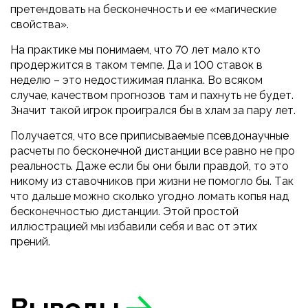
претендовать на бесконечность и ее «магические
свойства».
На практике мы понимаем, что 70 лет мало кто
продержится в таком темпе. Да и 100 ставок в
неделю – это недостижимая планка. Во всяком
случае, качеством прогнозов там и пахнуть не будет.
Значит такой игрок проигрался бы в хлам за пару лет.
Получается, что все приписываемые псевдонаучные
расчеты по бесконечной дистанции все равно не про
реальность. Даже если бы они были правдой, то это
никому из ставочников при жизни не помогло бы. Так
что дальше можно сколько угодно ломать копья над
бесконечностью дистанции. Этой простой
иллюстрацией мы избавили себя и вас от этих
прений.
Выводы