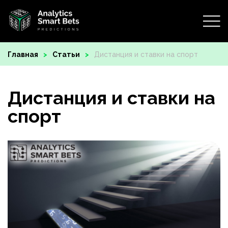
Главная
Статьи
Дистанция и ставки на спорт
Дистанция и ставки на
спорт