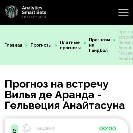
Прогно
встреч
Прогнозы
Платные
Вилья 
Главная
Прогнозы
на
прогнозы
Аранда
Гандбол
Гельве
Анайта
Прогноз на встречу
Вилья де Аранда -
Гельвеция Анайтасуна
00:00
ГАНДБОЛ