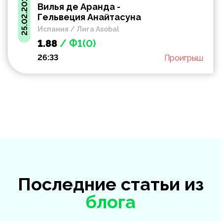
25.02.2017
Вилья де Аранда -
Гельвеция Анайтасуна
Испания / Лига Asobal
1.88
/ Ф1(0)
26:33
Проигрыш
Последние статьи из
блога