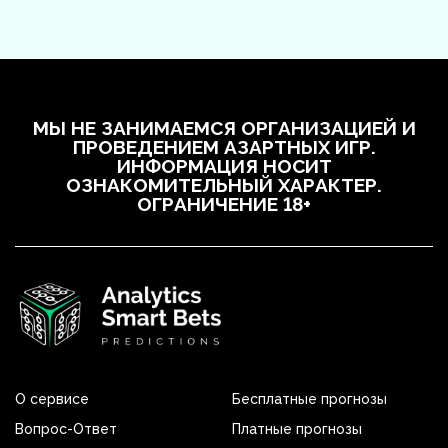
МЫ НЕ ЗАНИМАЕМСЯ ОРГАНИЗАЦИЕЙ И
ПРОВЕДЕНИЕМ АЗАРТНЫХ ИГР.
ИНФОРМАЦИЯ НОСИТ
ОЗНАКОМИТЕЛЬНЫЙ ХАРАКТЕР.
ОГРАНИЧЕНИЕ 18+
О сервисе
Бесплатные прогнозы
Вопрос-Ответ
Платные прогнозы