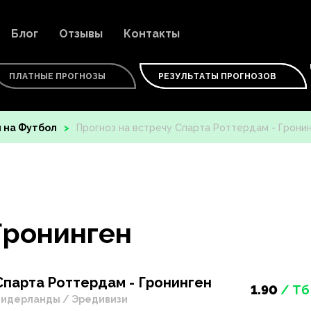
Блог
Отзывы
Контакты
ПЛАТНЫЕ ПРОГНОЗЫ
РЕЗУЛЬТАТЫ ПРОГНОЗОВ
 на Футбол
Прогноз на встречу Спарта Роттердам - Грони
Гронинген
Спарта Роттердам - Гронинген
1.90
/ Тб
идерланды / Эредивизи