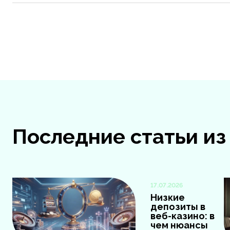
Последние статьи и
17.07.2026
Низкие
депозиты в
веб-казино: в
чем нюансы