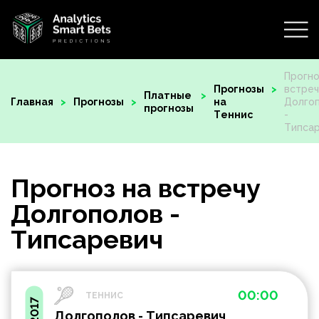
Прогно
Прогнозы
встреч
Платные
Главная
Прогнозы
на
Долго
прогнозы
Теннис
-
Типса
Прогноз на встречу
Долгополов -
Типсаревич
00:00
ТЕННИС
Долгополов - Типсаревич