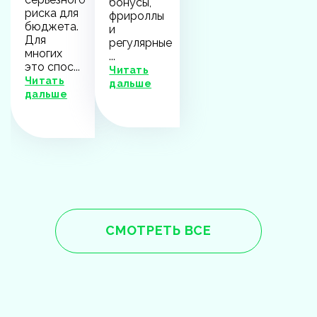
бонусы,
риска для
фрироллы
бюджета.
и
Для
регулярные
многих
...
это спос...
Читать
Читать
дальше
дальше
СМОТРЕТЬ ВСЕ