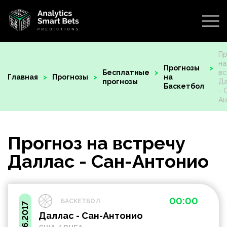
Пр
на
Прогнозы
Бесплатные
вс
Главная
Прогнозы
на
прогнозы
Д
Баскетбол
- 
Ан
Прогноз на встречу
Даллас - Сан-Антонио
00:00
БАСКЕТБОЛ
22.06.2017
Даллас - Сан-Антонио