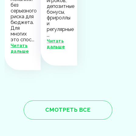
игроков,
без
депозитные
серьезного
бонусы,
риска для
фрироллы
бюджета.
и
Для
регулярные
многих
...
это спос...
Читать
Читать
дальше
дальше
СМОТРЕТЬ ВСЕ