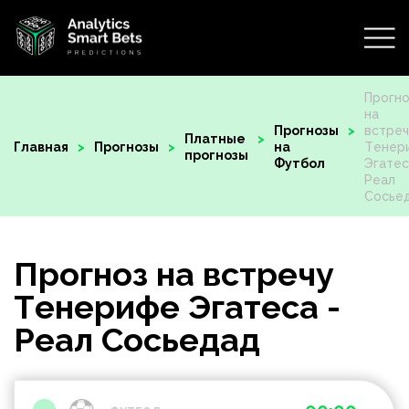
Прогно
на
Прогнозы
встреч
Платные
Главная
Прогнозы
на
Тенер
прогнозы
Футбол
Эгатес
Реал
Сосье
Прогноз на встречу
Тенерифе Эгатеса -
Реал Сосьедад