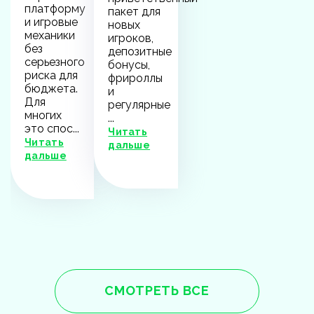
платформу
пакет для
и игровые
новых
механики
игроков,
без
депозитные
серьезного
бонусы,
риска для
фрироллы
бюджета.
и
Для
регулярные
многих
...
это спос...
Читать
Читать
дальше
дальше
СМОТРЕТЬ ВСЕ