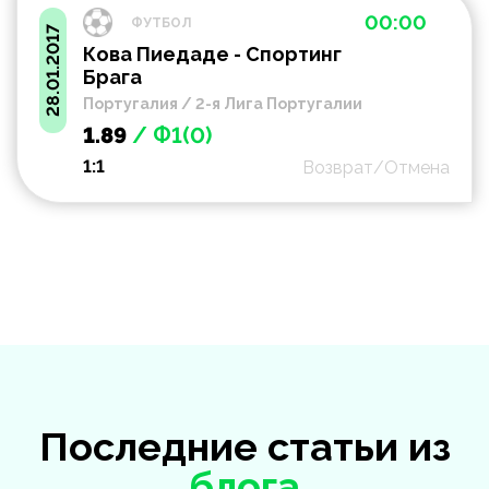
00:00
ФУТБОЛ
28.01.2017
Кова Пиедаде - Спортинг
Брага
Португалия / 2-я Лига Португалии
1.89
/ Ф1(0)
1:1
Возврат/Отмена
Последние статьи из
блога