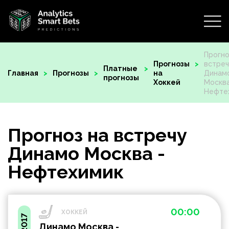
Прогно
Прогнозы
встреч
Платные
Главная
Прогнозы
на
Динам
прогнозы
Хоккей
Москва
Нефте
Прогноз на встречу
Динамо Москва -
Нефтехимик
00:00
ХОККЕЙ
Динамо Москва -