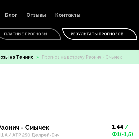
Блог
Отзывы
Контакты
ПЛАТНЫЕ ПРОГНОЗЫ
РЕЗУЛЬТАТЫ ПРОГНОЗОВ
озы на Теннис
Прогноз на встречу Раонич - Смычек
1.44
/
Раонич - Смычек
Ф1(-1,5)
ША / ATP 250 Делрей-Бич