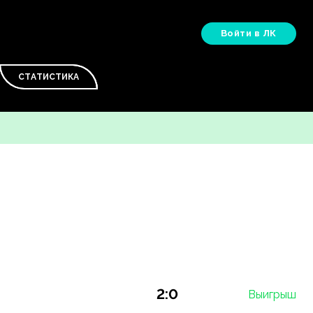
Войти в ЛК
СТАТИСТИКА
2:0
Выигрыш