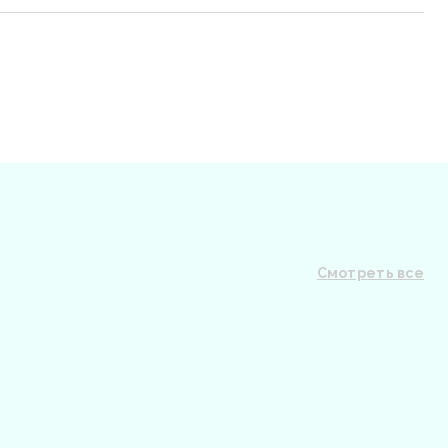
Смотреть все