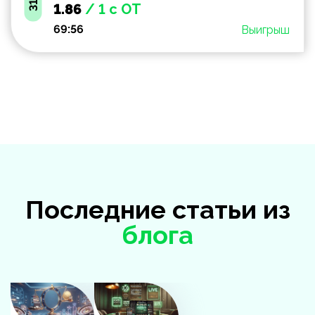
1.86
/ 1 с ОТ
69:56
Выигрыш
Последние статьи из
блога