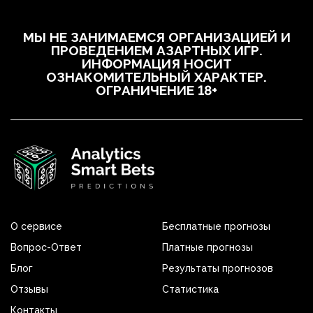
МЫ НЕ ЗАНИМАЕМСЯ ОРГАНИЗАЦИЕЙ И
ПРОВЕДЕНИЕМ АЗАРТНЫХ ИГР.
ИНФОРМАЦИЯ НОСИТ
ОЗНАКОМИТЕЛЬНЫЙ ХАРАКТЕР.
ОГРАНИЧЕНИЕ 18+
О сервисе
Бесплатные прогнозы
Вопрос-Ответ
Платные прогнозы
Блог
Результаты прогнозов
Отзывы
Статистика
Контакты