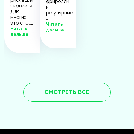
риска для
фрироллы
бюджета.
и
Для
регулярные
многих
...
это спос...
Читать
Читать
дальше
дальше
СМОТРЕТЬ ВСЕ