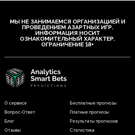
МЫ НЕ ЗАНИМАЕМСЯ ОРГАНИЗАЦИЕЙ И
ПРОВЕДЕНИЕМ АЗАРТНЫХ ИГР.
ИНФОРМАЦИЯ НОСИТ
ОЗНАКОМИТЕЛЬНЫЙ ХАРАКТЕР.
ОГРАНИЧЕНИЕ 18+
О сервисе
Бесплатные прогнозы
Вопрос-Ответ
Платные прогнозы
Блог
Результаты прогнозов
Отзывы
Статистика