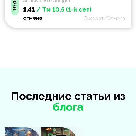
Англия / ATP Лондон
1.41
/ Тм 10,5 (1-й сет)
отмена
Возврат/Отмена
Последние статьи из
блога