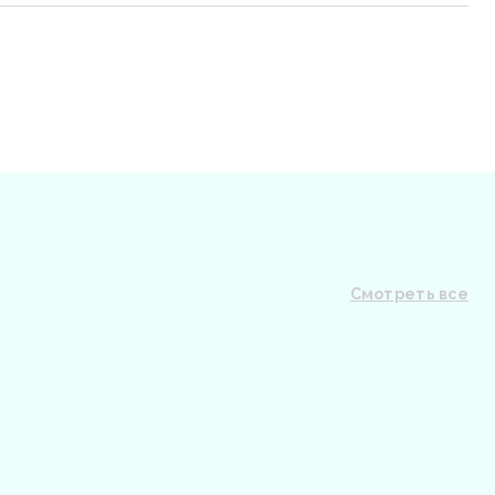
Смотреть все