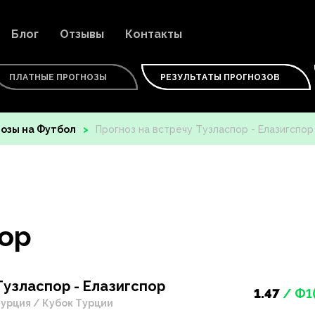
Блог
Отзывы
Контакты
ПЛАТНЫЕ ПРОГНОЗЫ
РЕЗУЛЬТАТЫ ПРОГНОЗОВ
озы на Футбол
Прогноз на встречу Тузласпор - Елазигспор
пор
Тузласпор - Елазигспор
1.47
/ Ф1
урция / Кубок Турции