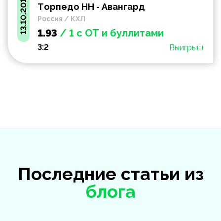
13.10.2016
Торпедо НН - Авангард
Россия / КХЛ
1.93
/ 1 с ОТ и буллитами
3:2
Выигрыш
Последние статьи из
блога