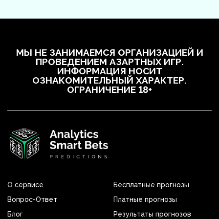
МЫ НЕ ЗАНИМАЕМСЯ ОРГАНИЗАЦИЕЙ И
ПРОВЕДЕНИЕМ АЗАРТНЫХ ИГР.
ИНФОРМАЦИЯ НОСИТ
ОЗНАКОМИТЕЛЬНЫЙ ХАРАКТЕР.
ОГРАНИЧЕНИЕ 18+
О сервисе
Бесплатные прогнозы
Вопрос-Ответ
Платные прогнозы
Блог
Результаты прогнозов