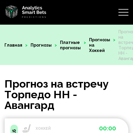
Прогно
на
Прогнозы
Платные
встреч
Главная
Прогнозы
на
прогнозы
Торпе
Хоккей
НН -
Аванг
Прогноз на встречу
Торпедо НН -
Авангард
00:00
ХОККЕЙ