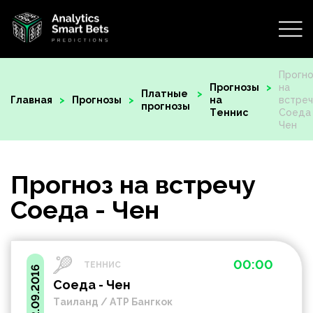
Прогно
Прогнозы
на
Платные
Главная
Прогнозы
на
встреч
прогнозы
Теннис
Соеда 
Чен
Прогноз на встречу
Соеда - Чен
00:00
ТЕННИС
02.09.2016
Соеда - Чен
Таиланд / ATP Бангкок