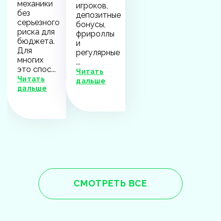
механики
игроков,
без
депозитные
серьезного
бонусы,
риска для
фрироллы
бюджета.
и
Для
регулярные
многих
...
это спос...
Читать
Читать
дальше
дальше
СМОТРЕТЬ ВСЕ