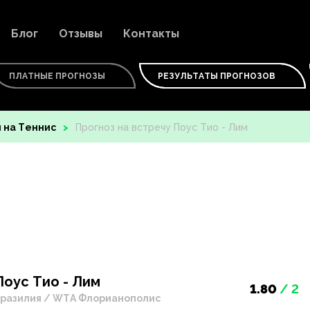
Блог
Отзывы
Контакты
ПЛАТНЫЕ ПРОГНОЗЫ
РЕЗУЛЬТАТЫ ПРОГНОЗОВ
 на Теннис
Прогноз на встречу Поус Тио - Лим
Поус Тио - Лим
1.80
/ 2
разилия / WTA Флорианополис