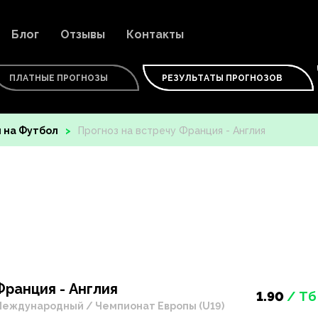
Блог
Отзывы
Контакты
ПЛАТНЫЕ ПРОГНОЗЫ
РЕЗУЛЬТАТЫ ПРОГНОЗОВ
 на Футбол
Прогноз на встречу Франция - Англия
Франция - Англия
1.90
/ Тб
еждународный / Чемпионат Европы (U19)