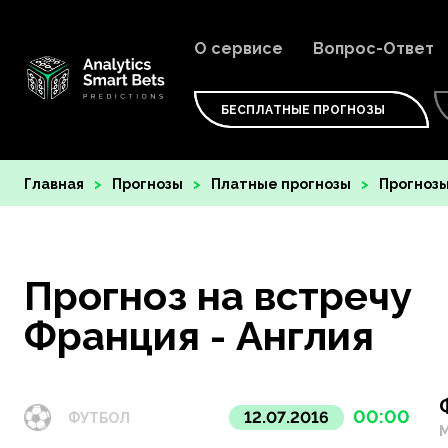
О сервисе
Вопрос-Ответ
БЕСПЛАТНЫЕ ПРОГНОЗЫ
Главная
Прогнозы
Платные прогнозы
Прогнозы
Прогноз на встречу
Франция - Англия
00:00
12.07.2016
ФУТБОЛ
М