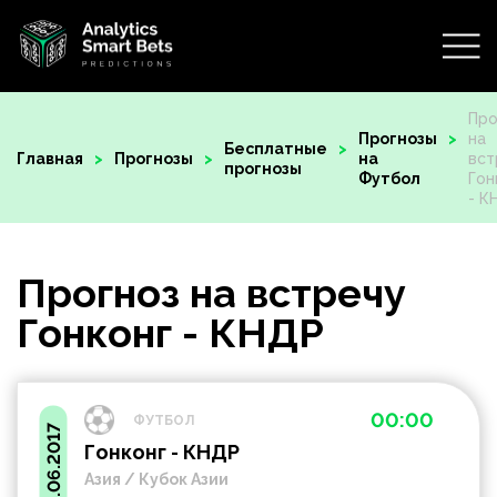
Про
Прогнозы
на
Бесплатные
Главная
Прогнозы
на
вст
прогнозы
Футбол
Гон
- К
Прогноз на встречу
Гонконг - КНДР
00:00
ФУТБОЛ
13.06.2017
Гонконг - КНДР
Азия / Кубок Азии