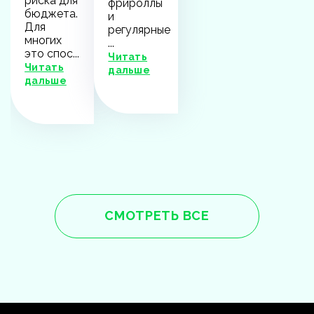
риска для
фрироллы
бюджета.
и
Для
регулярные
многих
...
это спос...
Читать
Читать
дальше
дальше
СМОТРЕТЬ ВСЕ