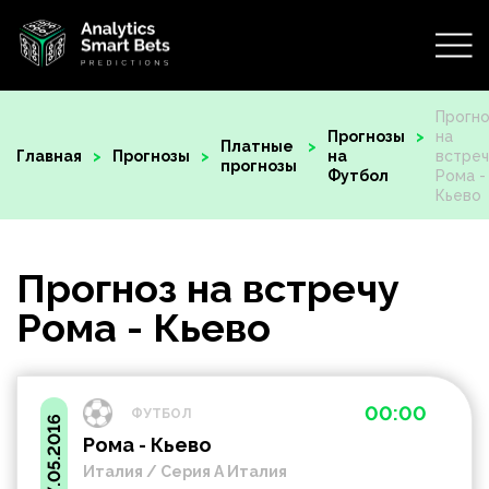
Прогно
Прогнозы
на
Платные
Главная
Прогнозы
на
встреч
прогнозы
Футбол
Рома -
Кьево
Прогноз на встречу
Рома - Кьево
00:00
ФУТБОЛ
07.05.2016
Рома - Кьево
Италия / Серия А Италия