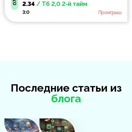
2.34
/ Тб 2,0 2-й тайм
3:0
Проигрыш
Последние статьи из
блога