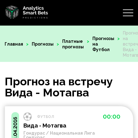
Прогно
Прогнозы
на
Платные
Главная
Прогнозы
на
встреч
прогнозы
Футбол
Вида -
Мотаг
Прогноз на встречу
Вида - Мотагва
00:00
ФУТБОЛ
28.04.2016
Вида - Мотагва
Гондурас / Национальная Лига
Гондурас