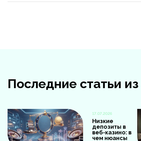
Последние статьи и
17.07.2026
Низкие
депозиты в
веб-казино: в
чем нюансы