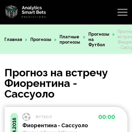
Прогно
Прогнозы
Платные
встреч
Главная
Прогнозы
на
прогнозы
Фиоре
Футбол
- Сасс
Прогноз на встречу
Фиорентина -
Сассуоло
00:00
ФУТБОЛ
17.04.2016
Фиорентина - Сассуоло