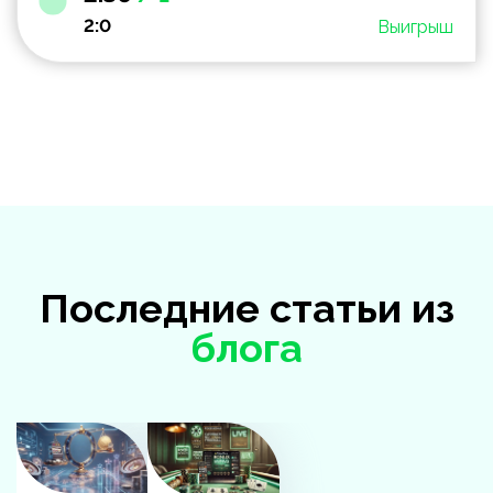
2:0
Выигрыш
Последние статьи из
блога