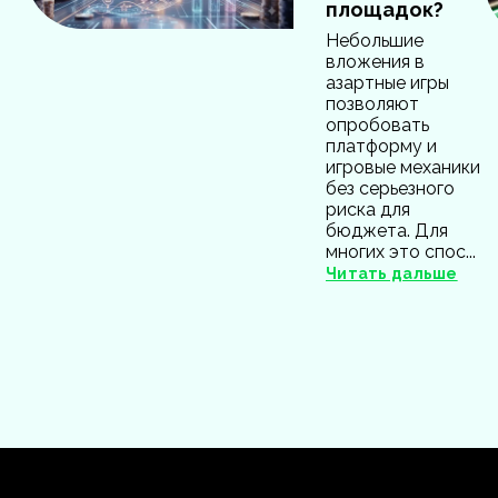
площадок?
Небольшие
вложения в
азартные игры
позволяют
опробовать
платформу и
игровые механики
без серьезного
риска для
бюджета. Для
многих это спос...
Читать дальше