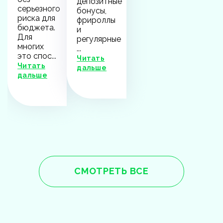
депозитные
серьезного
бонусы,
риска для
фрироллы
бюджета.
и
Для
регулярные
многих
...
это спос...
Читать
Читать
дальше
дальше
СМОТРЕТЬ ВСЕ