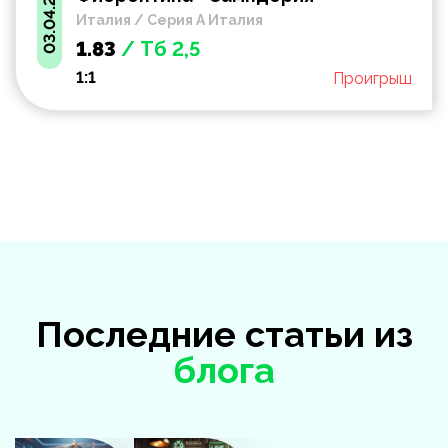
03.04.2016
Италия / Серия А Италия
1.83
/ Тб 2,5
1:1
Проигрыш
Последние статьи из
блога