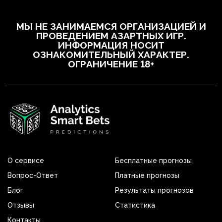
МЫ НЕ ЗАНИМАЕМСЯ ОРГАНИЗАЦИЕЙ И
ПРОВЕДЕНИЕМ АЗАРТНЫХ ИГР.
ИНФОРМАЦИЯ НОСИТ
ОЗНАКОМИТЕЛЬНЫЙ ХАРАКТЕР.
ОГРАНИЧЕНИЕ 18+
О сервисе
Бесплатные прогнозы
Вопрос-Ответ
Платные прогнозы
Блог
Результаты прогнозов
Отзывы
Статистика
Контакты