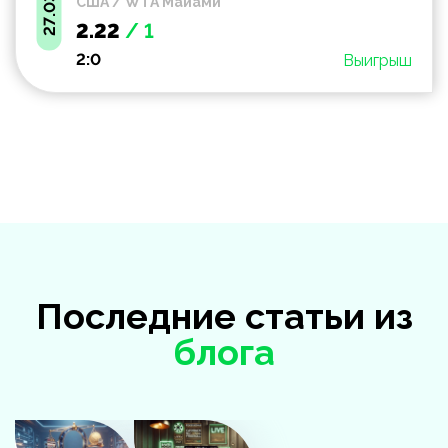
США / WTA Майами
2.22
/ 1
2:0
Выигрыш
Последние статьи из
блога