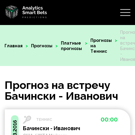
Прогно
на
Прогнозы
Платные
встреч
Главная
Прогнозы
на
прогнозы
Бачинс
Теннис
-
Ивано
Прогноз на встречу
Бачински - Иванович
00:00
ТЕННИС
27.03.2016
Бачински - Иванович