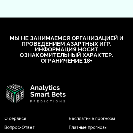
МЫ НЕ ЗАНИМАЕМСЯ ОРГАНИЗАЦИЕЙ И
ПРОВЕДЕНИЕМ АЗАРТНЫХ ИГР.
ИНФОРМАЦИЯ НОСИТ
ОЗНАКОМИТЕЛЬНЫЙ ХАРАКТЕР.
ОГРАНИЧЕНИЕ 18+
О сервисе
Бесплатные прогнозы
Вопрос-Ответ
Платные прогнозы