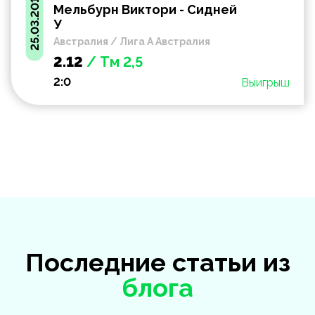
25.03.2016
Мельбурн Виктори - Сидней
У
Австралия / Лига А Австралия
2.12
/ Тм 2,5
2:0
Выигрыш
Последние статьи из
блога