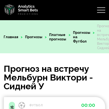
Прогно
на
Прогнозы
Платные
встреч
Главная
Прогнозы
на
прогнозы
Мельб
Футбол
Виктор
Сидне
Прогноз на встречу
Мельбурн Виктори -
Сидней У
00:00
ФУТБОЛ