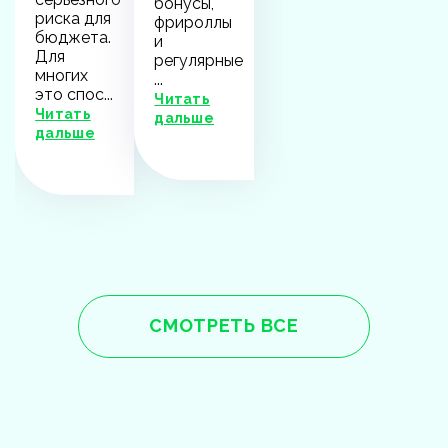
бонусы,
риска для
фрироллы
бюджета.
и
Для
регулярные
многих
...
это спос...
Читать
Читать
дальше
дальше
СМОТРЕТЬ ВСЕ