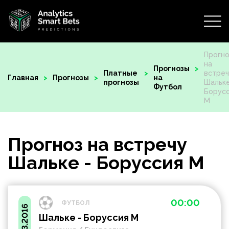
Прогно
на
Прогнозы
Платные
встреч
Главная
Прогнозы
на
прогнозы
Шальке
Футбол
Борус
М
Прогноз на встречу
Шальке - Боруссия М
00:00
ФУТБОЛ
18.03.2016
Шальке - Боруссия М