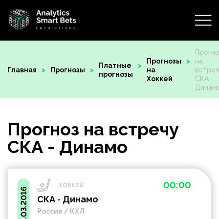
Прогно
Прогнозы
на
Платные
Главная
Прогнозы
на
встреч
прогнозы
Хоккей
СКА -
Динам
Прогноз на встречу
СКА - Динамо
00:00
ХОККЕЙ
17.03.2016
СКА - Динамо
Россия / КХЛ