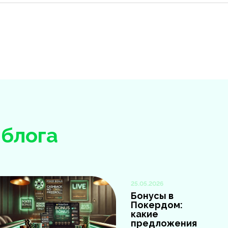
з
блога
25.05.2026
Бонусы в
Покердом:
какие
предложения