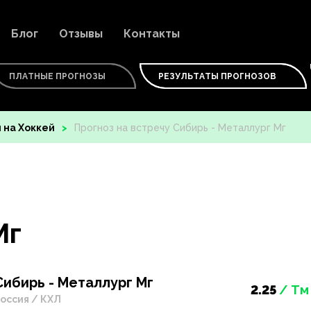
Блог
Отзывы
Контакты
ПЛАТНЫЕ ПРОГНОЗЫ
РЕЗУЛЬТАТЫ ПРОГНОЗОВ
 на Хоккей
Прогноз на встречу Сибирь - Металлург Мг
Мг
Сибирь - Металлург Мг
2.25
/ Тм
оссия / КХЛ