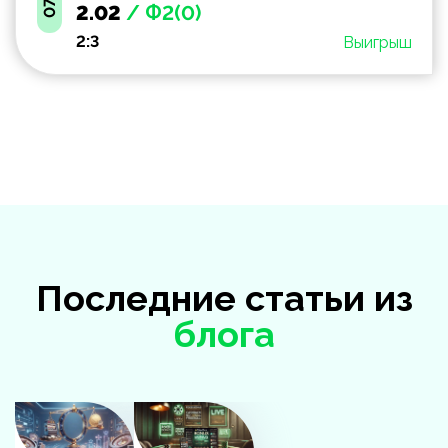
2.02
/ Ф2(0)
2:3
Выигрыш
Последние статьи из
блога