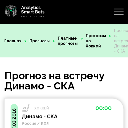
Прогно
Прогнозы
на
Платные
Главная
Прогнозы
на
встреч
прогнозы
Хоккей
Динам
- СКА
Прогноз на встречу
Динамо - СКА
00:00
ХОККЕЙ
07.03.2016
Динамо - СКА
Россия / КХЛ