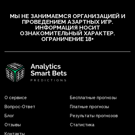
МЫ НЕ ЗАНИМАЕМСЯ ОРГАНИЗАЦИЕЙ И
ПРОВЕДЕНИЕМ АЗАРТНЫХ ИГР.
ИНФОРМАЦИЯ НОСИТ
ОЗНАКОМИТЕЛЬНЫЙ ХАРАКТЕР.
ОГРАНИЧЕНИЕ 18+
О сервисе
Бесплатные прогнозы
Вопрос-Ответ
Платные прогнозы
Блог
Результаты прогнозов
Отзывы
Статистика
Контакты