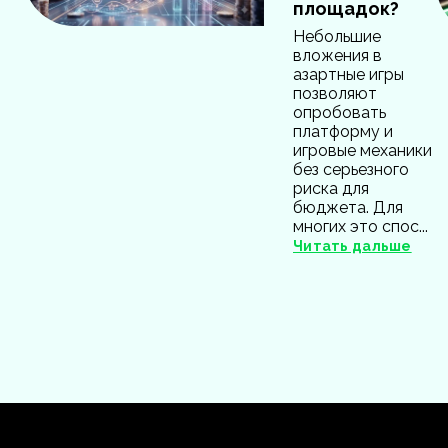
площадок?
Небольшие
вложения в
азартные игры
позволяют
опробовать
платформу и
игровые механики
без серьезного
риска для
бюджета. Для
многих это спос...
Читать дальше