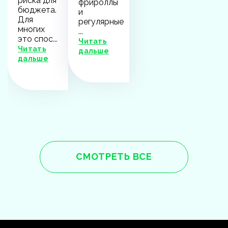
риска для
фрироллы
бюджета.
и
Для
регулярные
многих
...
это спос...
Читать
Читать
дальше
дальше
СМОТРЕТЬ ВСЕ