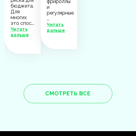
риска для
фрироллы
бюджета.
и
Для
регулярные
многих
...
это спос...
Читать
Читать
дальше
дальше
СМОТРЕТЬ ВСЕ