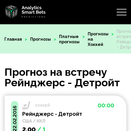
Прогно
Прогнозы
Платные
встреч
Главная
Прогнозы
на
прогнозы
Рейнд
Хоккей
- Детр
Прогноз на встречу
Рейнджерс - Детройт
00:00
ХОККЕЙ
22.02.2016
Рейнджерс - Детройт
США / НХЛ
2.00
/ 1