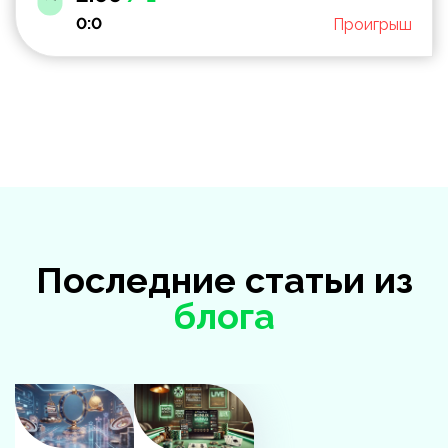
0:0
Проигрыш
Последние статьи из
блога