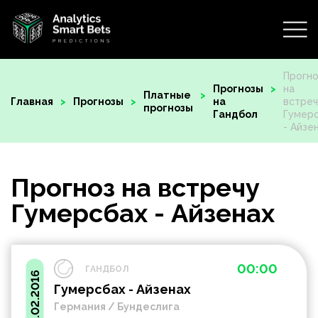
Прогно
Прогнозы
на
Платные
Главная
Прогнозы
на
встреч
прогнозы
Гандбол
Гумер
- Айзе
Прогноз на встречу
Гумерсбах - Айзенах
00:00
ГАНДБОЛ
21.02.2016
Гумерсбах - Айзенах
Германия / Бундеслига