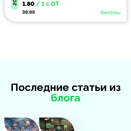
1.80
/ 1 с ОТ
98:86
Выигрыш
Последние статьи из
блога