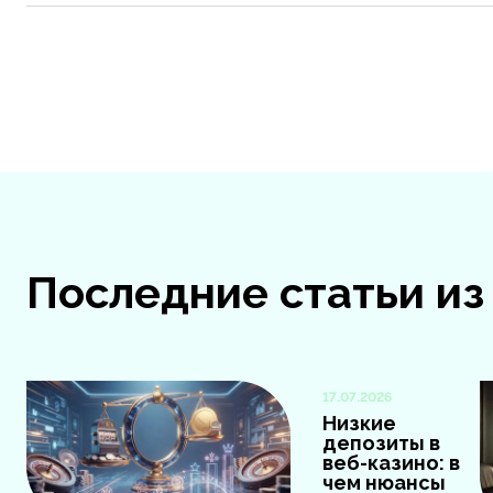
Последние статьи и
17.07.2026
Низкие
депозиты в
веб-казино: в
чем нюансы