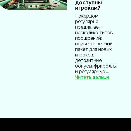
доступны
игрокам?
Покердом
регулярно
предлагает
несколько типов
поощрений:
приветственный
пакет для новых
игроков,
депозитные
бонусы, фрироллы
и регулярные ...
Читать дальше