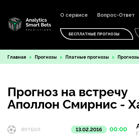
О сервисе
Вопрос-Ответ
БЕСПЛАТНЫЕ ПРОГНОЗЫ
Главная
Прогнозы
Платные прогнозы
Прогнозы
Прогноз на встречу
Аполлон Смирнис - Х
00:00
13.02.2016
ФУТБОЛ
Г