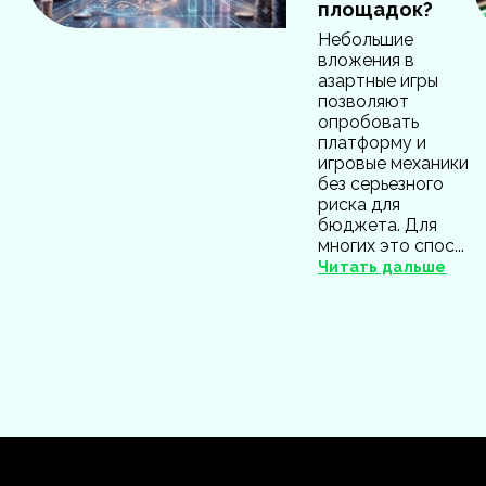
площадок?
Небольшие
вложения в
азартные игры
позволяют
опробовать
платформу и
игровые механики
без серьезного
риска для
бюджета. Для
многих это спос...
Читать дальше