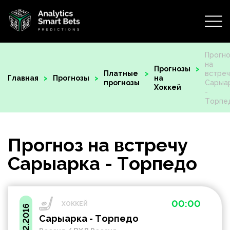
Прогно
на
Прогнозы
Платные
встреч
Главная
Прогнозы
на
прогнозы
Сарыа
Хоккей
-
Торпе
Прогноз на встречу
Сарыарка - Торпедо
00:00
ХОККЕЙ
09.02.2016
Сарыарка - Торпедо