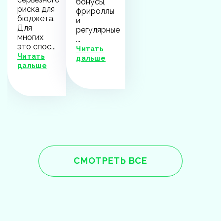
бонусы,
риска для
фрироллы
бюджета.
и
Для
регулярные
многих
...
это спос...
Читать
Читать
дальше
дальше
СМОТРЕТЬ ВСЕ