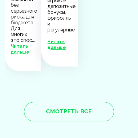
игроков,
без
депозитные
серьезного
бонусы,
риска для
фрироллы
бюджета.
и
Для
регулярные
многих
...
это спос...
Читать
Читать
дальше
дальше
СМОТРЕТЬ ВСЕ