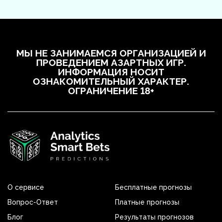
МЫ НЕ ЗАНИМАЕМСЯ ОРГАНИЗАЦИЕЙ И
ПРОВЕДЕНИЕМ АЗАРТНЫХ ИГР.
ИНФОРМАЦИЯ НОСИТ
ОЗНАКОМИТЕЛЬНЫЙ ХАРАКТЕР.
ОГРАНИЧЕНИЕ 18+
О сервисе
Бесплатные прогнозы
Вопрос-Ответ
Платные прогнозы
Блог
Результаты прогнозов