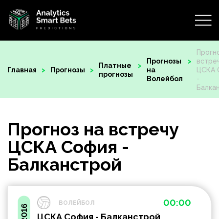
Прогн
Прогнозы
встре
Платные
Главная
Прогнозы
на
ЦСКА 
прогнозы
Волейбол
-
Балка
Прогноз на встречу
ЦСКА София -
Балканстрой
00:00
ВОЛЕЙБОЛ
ЦСКА София - Балканстрой